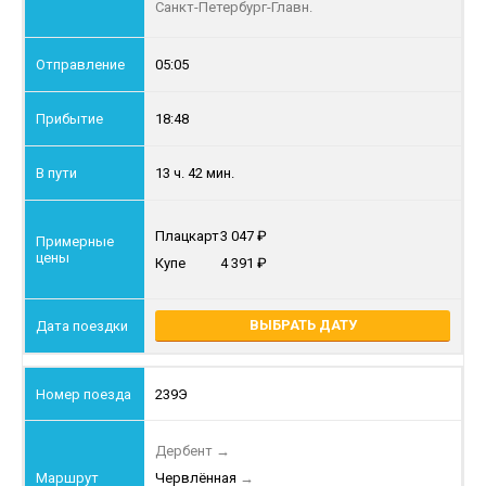
Санкт-Петербург-Главн.
05:05
18:48
13 ч. 42 мин.
Плацкарт
3 047
Купе
4 391
ВЫБРАТЬ ДАТУ
239Э
Дербент
→
Червлённая
→