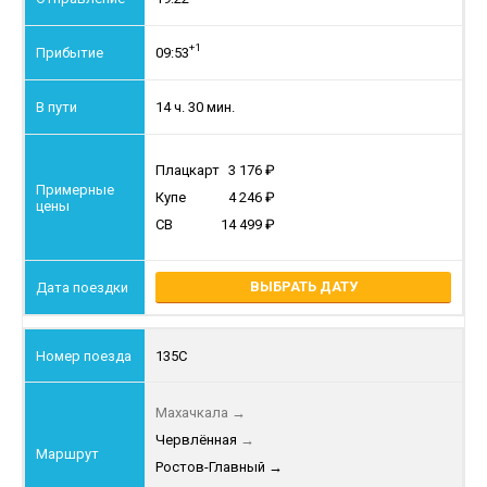
+1
09:53
14 ч. 30 мин.
Плацкарт
3 176
Купе
4 246
СВ
14 499
ВЫБРАТЬ ДАТУ
135С
Махачкала
→
Червлённая
→
Ростов-Главный
→