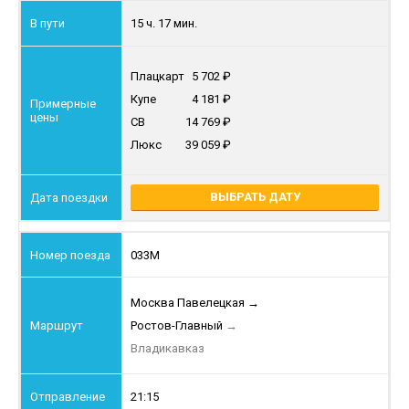
15 ч. 17 мин.
Плацкарт
5 702
Купе
4 181
СВ
14 769
Люкс
39 059
ВЫБРАТЬ ДАТУ
033М
Москва Павелецкая
→
Ростов-Главный
→
Владикавказ
21:15