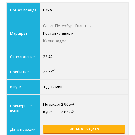
049А
Санкт-Петербург-Главн.
→
Ростов-Главный
→
Кисловодск
22:42
+1
22:55
1 д. 12 мин.
Плацкарт
2 905
Купе
2 822
ВЫБРАТЬ ДАТУ