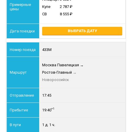
Купе
2 787
СВ
8 555
ВЫБРАТЬ ДАТУ
433М
Москва Павелецкая
→
Ростов-Главный
→
Новороссийск
17:45
+1
19:40
1 д. 1 ч.