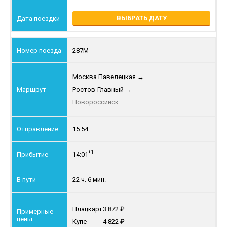
ВЫБРАТЬ ДАТУ
287М
Москва Павелецкая
→
Ростов-Главный
→
Новороссийск
15:54
+1
14:01
22 ч. 6 мин.
Плацкарт
3 872
Купе
4 822