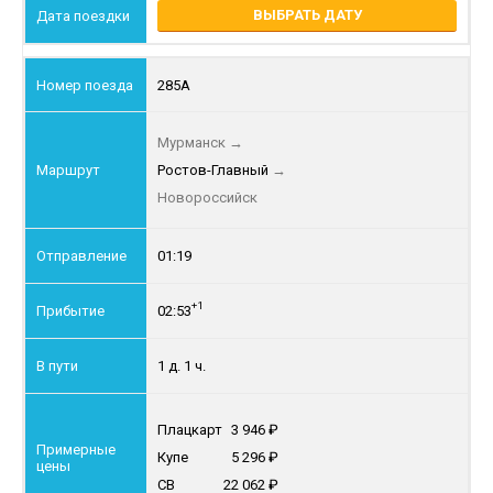
ВЫБРАТЬ ДАТУ
285А
Мурманск
→
Ростов-Главный
→
Новороссийск
01:19
+1
02:53
1 д. 1 ч.
Плацкарт
3 946
Купе
5 296
СВ
22 062