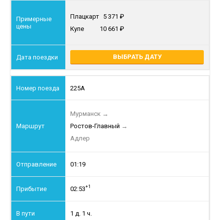
Плацкарт
5 371
Купе
10 661
ВЫБРАТЬ ДАТУ
225А
Мурманск
→
Ростов-Главный
→
Адлер
01:19
+1
02:53
1 д. 1 ч.