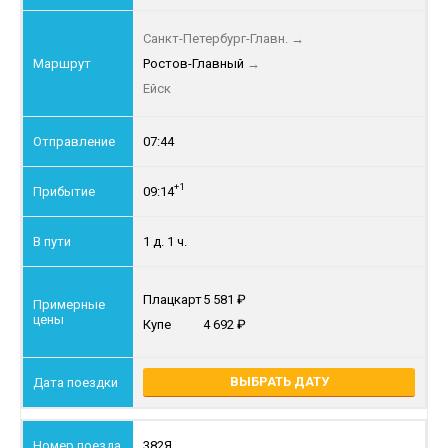
Санкт-Петербург-Главн.
→
Ростов-Главный
→
Ейск
07:44
+1
09:14
1 д. 1 ч.
Плацкарт
5 581
Купе
4 692
ВЫБРАТЬ ДАТУ
382Я