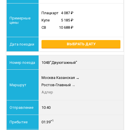
Плацкарт
4 087
Купе
5 185
СВ
10 688
ВЫБРАТЬ ДАТУ
104В
"Двухэтажный"
Москва Казанская
→
Ростов-Главный
→
Адлер
10:40
+1
01:39