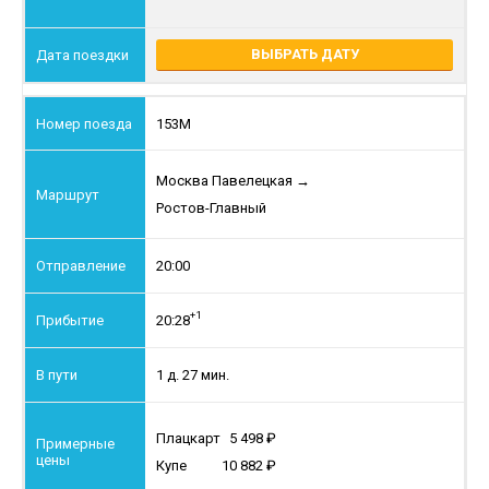
ВЫБРАТЬ ДАТУ
153М
Москва Павелецкая
→
Ростов-Главный
20:00
+1
20:28
1 д. 27 мин.
Плацкарт
5 498
Купе
10 882