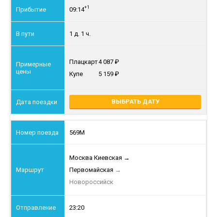
+1
09:14
1 д. 1 ч.
Плацкарт
4 087
Купе
5 159
ВЫБРАТЬ ДАТУ
569М
Москва Киевская
→
Первомайская
→
Новороссийск
23:20