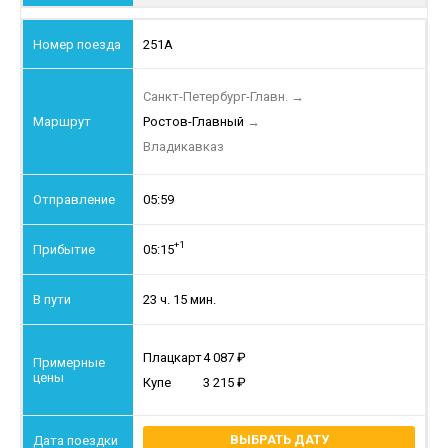
251А
Санкт-Петербург-Главн.
→
Ростов-Главный
→
Владикавказ
05:59
+1
05:15
23 ч. 15 мин.
Плацкарт
4 087
Купе
3 215
ВЫБРАТЬ ДАТУ