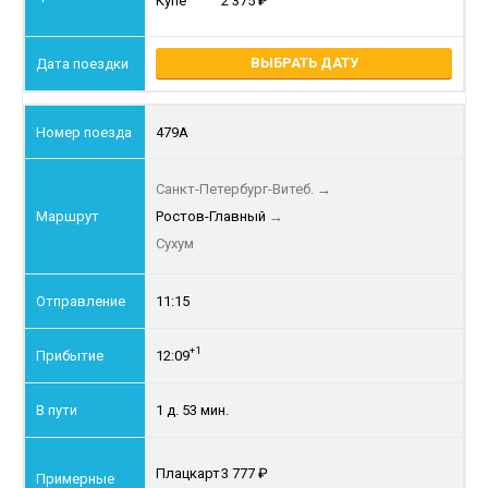
Купе
2 375
ВЫБРАТЬ ДАТУ
479А
Санкт-Петербург-Витеб.
→
Ростов-Главный
→
Сухум
11:15
+1
12:09
1 д. 53 мин.
Плацкарт
3 777