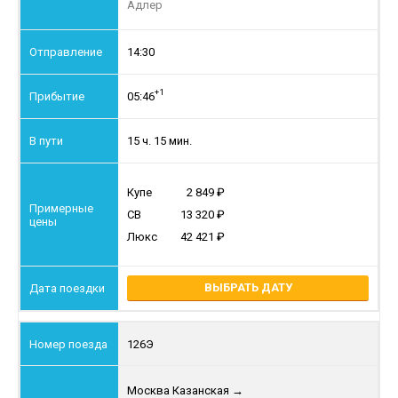
Адлер
14:30
+1
05:46
15 ч. 15 мин.
Купе
2 849
СВ
13 320
Люкс
42 421
ВЫБРАТЬ ДАТУ
126Э
Москва Казанская
→