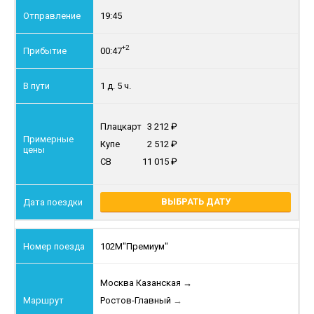
19:45
+2
00:47
1 д. 5 ч.
Плацкарт
3 212
Купе
2 512
СВ
11 015
ВЫБРАТЬ ДАТУ
102М
"Премиум"
Москва Казанская
→
Ростов-Главный
→