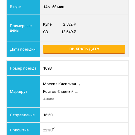
14 ч. 58 мин.
Купе
2 532
СВ
12 649
ВЫБРАТЬ ДАТУ
109В
Москва Киевская
→
Ростов-Главный
→
Анапа
16:50
+1
22:30