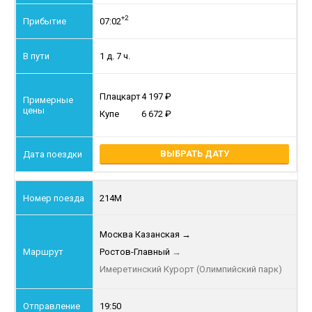
+2
07:02
1 д. 7 ч.
Плацкарт
4 197
Купе
6 672
ВЫБРАТЬ ДАТУ
214М
Москва Казанская
→
Ростов-Главный
→
Имеретинский Курорт (Олимпийский парк)
19:50