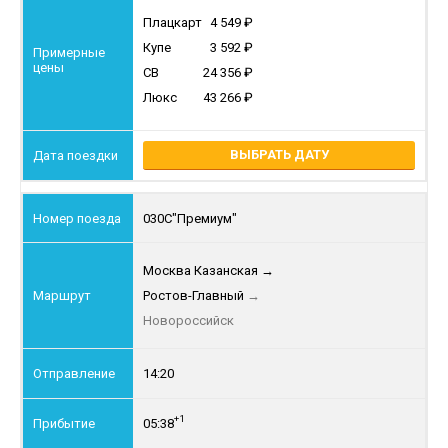
Плацкарт
4 549
Купе
3 592
СВ
24 356
Люкс
43 266
ВЫБРАТЬ ДАТУ
030С
"Премиум"
Москва Казанская
→
Ростов-Главный
→
Новороссийск
14:20
+1
05:38