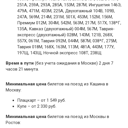
251А, 259А, 293А, 285А, 153М, 287М, Ингушетия 146Э,
479А, 471М, 433М, 225А, Двухэтажный 104В, 109В,
247А, 569М, 214М, 231М, 501Х, 453М, 152М, 156М,
Премиум 012М, 304М, 542М, 563М, 217М, 517Х, 138*Г,
135А, Кавказ (двухэтажный) 004М, 567М, Таврия-
экспресс (двухэтажный) 028М, 143М, 121В, 268Х,
557Х, 061М, Таврия 092М, 044М, 587М, 038*Г, 275М,
Таврия 018М, 168Х, 163М, 113М, 481А, 443М, 177У,
197Щ, 143Щ, Ночной экспресс 108Т, 238Щ.
Время в пути
(без учета ожидания в Москве) 2 дня 7
часов 21 минута.
Минимальная цена
билетов на поезд из Кашина в
Москву:
Плацкарт – от 1 549 руб.
Купе – от 2 330 руб.
Минимальная цена
билетов на поезд из Москвы в
Ростов: