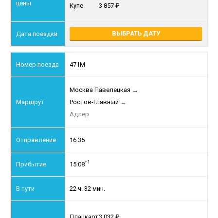
Купе
3 857
ВЫБРАТЬ ДАТУ
471М
Москва Павелецкая
→
Ростов-Главный
→
Адлер
16:35
+1
15:08
22 ч. 32 мин.
Плацкарт
3 032