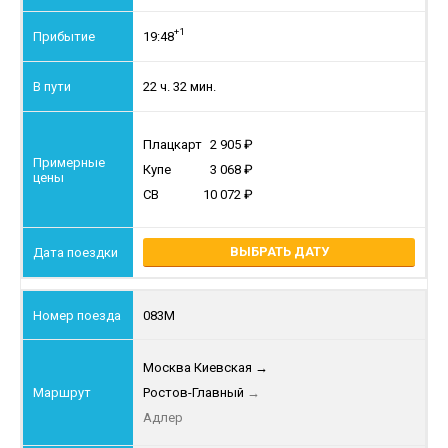
+1
19:48
22 ч. 32 мин.
Плацкарт
2 905
Купе
3 068
СВ
10 072
ВЫБРАТЬ ДАТУ
083М
Москва Киевская
→
Ростов-Главный
→
Адлер