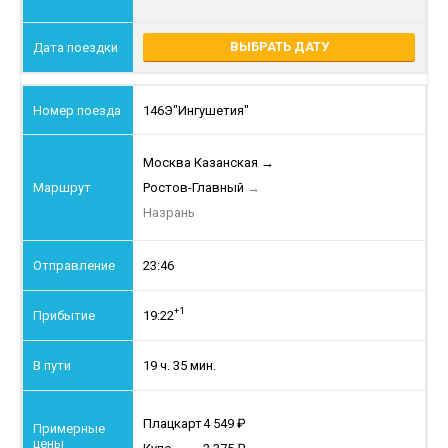
ВЫБРАТЬ ДАТУ
146Э
"Ингушетия"
Москва Казанская
→
Ростов-Главный
→
Назрань
23:46
+1
19:22
19 ч. 35 мин.
Плацкарт
4 549