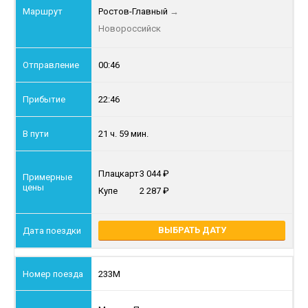
Ростов-Главный
→
Новороссийск
00:46
22:46
21 ч. 59 мин.
Плацкарт
3 044
Купе
2 287
ВЫБРАТЬ ДАТУ
233М