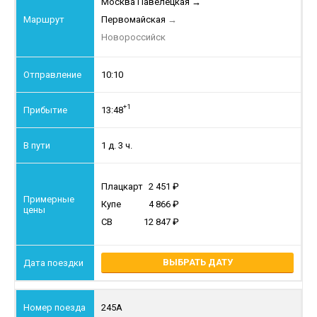
Москва Павелецкая
→
Первомайская
→
Новороссийск
10:10
+1
13:48
1 д. 3 ч.
Плацкарт
2 451
Купе
4 866
СВ
12 847
ВЫБРАТЬ ДАТУ
245А