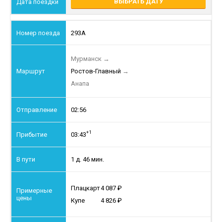
ВЫБРАТЬ ДАТУ
293А
Мурманск
→
Ростов-Главный
→
Анапа
02:56
+1
03:43
1 д. 46 мин.
Плацкарт
4 087
Купе
4 826