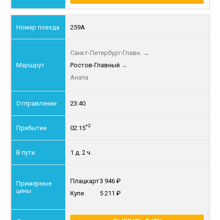
259А
Санкт-Петербург-Главн.
→
Ростов-Главный
→
Анапа
23:40
+2
02:15
1 д. 2 ч.
Плацкарт
3 946
Купе
5 211