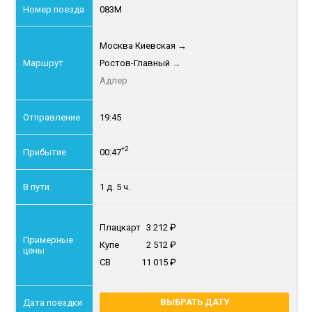
083М
Москва Киевская
→
Ростов-Главный
→
Адлер
19:45
+2
00:47
1 д. 5 ч.
Плацкарт
3 212
Купе
2 512
СВ
11 015
ВЫБРАТЬ ДАТУ