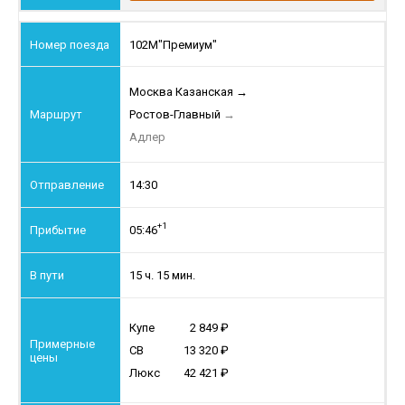
102М
"Премиум"
Москва Казанская
→
Ростов-Главный
→
Адлер
14:30
+1
05:46
15 ч. 15 мин.
Купе
2 849
СВ
13 320
Люкс
42 421