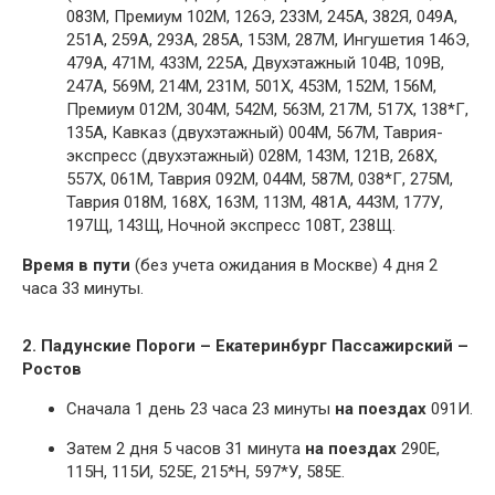
083М, Премиум 102М, 126Э, 233М, 245А, 382Я, 049А,
251А, 259А, 293А, 285А, 153М, 287М, Ингушетия 146Э,
479А, 471М, 433М, 225А, Двухэтажный 104В, 109В,
247А, 569М, 214М, 231М, 501Х, 453М, 152М, 156М,
Премиум 012М, 304М, 542М, 563М, 217М, 517Х, 138*Г,
135А, Кавказ (двухэтажный) 004М, 567М, Таврия-
экспресс (двухэтажный) 028М, 143М, 121В, 268Х,
557Х, 061М, Таврия 092М, 044М, 587М, 038*Г, 275М,
Таврия 018М, 168Х, 163М, 113М, 481А, 443М, 177У,
197Щ, 143Щ, Ночной экспресс 108Т, 238Щ.
Время в пути
(без учета ожидания в Москве) 4 дня 2
часа 33 минуты.
2. Падунские Пороги – Екатеринбург Пассажирский –
Ростов
Сначала 1 день 23 часа 23 минуты
на поездах
091И.
Затем 2 дня 5 часов 31 минута
на поездах
290Е,
115Н, 115И, 525Е, 215*Н, 597*У, 585Е.