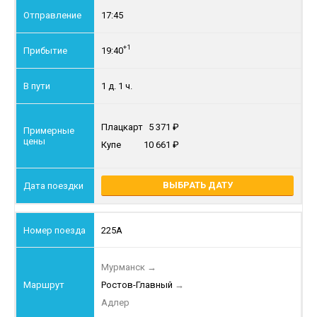
17:45
+1
19:40
1 д. 1 ч.
Плацкарт
5 371
Купе
10 661
ВЫБРАТЬ ДАТУ
225А
Мурманск
→
Ростов-Главный
→
Адлер