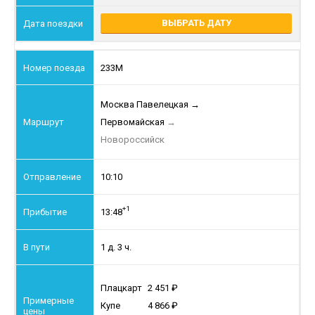
ВЫБРАТЬ ДАТУ
233М
Москва Павелецкая
→
Первомайская
→
Новороссийск
10:10
+1
13:48
1 д. 3 ч.
Плацкарт
2 451
Купе
4 866