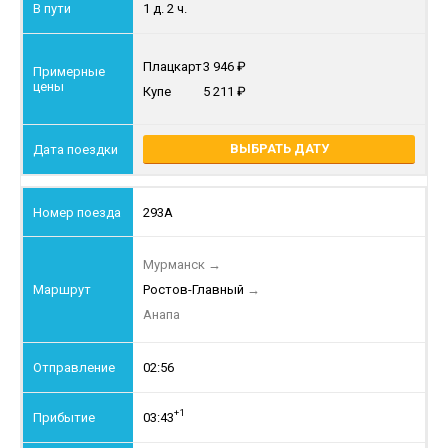
1 д. 2 ч.
Плацкарт
3 946
Купе
5 211
ВЫБРАТЬ ДАТУ
293А
Мурманск
→
Ростов-Главный
→
Анапа
02:56
+1
03:43