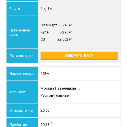
1 д. 1 ч.
Плацкарт
3 946
Купе
5 296
СВ
22 062
ВЫБРАТЬ ДАТУ
153М
Москва Павелецкая
→
Ростов-Главный
20:00
+1
20:28