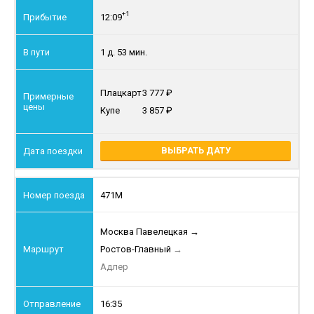
+1
12:09
1 д. 53 мин.
Плацкарт
3 777
Купе
3 857
ВЫБРАТЬ ДАТУ
471М
Москва Павелецкая
→
Ростов-Главный
→
Адлер
16:35