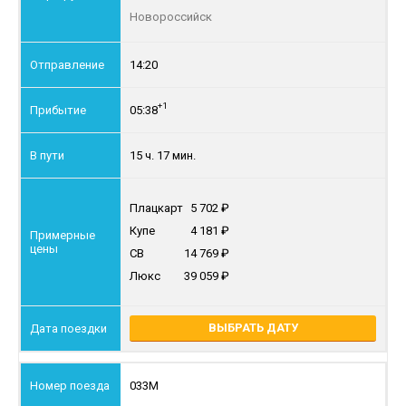
Новороссийск
14:20
+1
05:38
15 ч. 17 мин.
Плацкарт
5 702
Купе
4 181
СВ
14 769
Люкс
39 059
ВЫБРАТЬ ДАТУ
033М