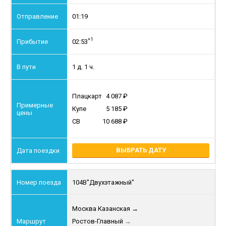
01:19
+1
02:53
1 д. 1 ч.
Плацкарт
4 087
Купе
5 185
СВ
10 688
ВЫБРАТЬ ДАТУ
104В
"Двухэтажный"
Москва Казанская
→
Ростов-Главный
→