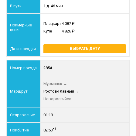
1 д. 46 мин.
Плацкарт
4 087
Купе
4 826
ВЫБРАТЬ ДАТУ
285А
Мурманск
→
Ростов-Главный
→
Новороссийск
01:19
+1
02:53