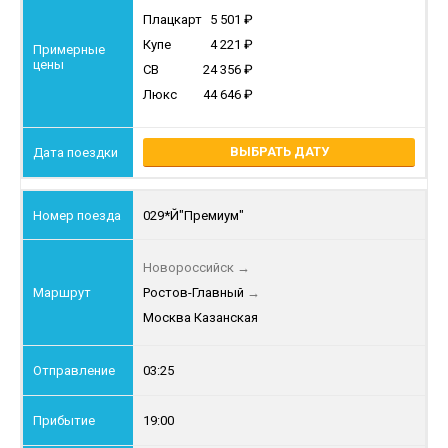
Плацкарт
5 501
Купе
4 221
СВ
24 356
Люкс
44 646
ВЫБРАТЬ ДАТУ
029*Й
"Премиум"
Новороссийск
→
Ростов-Главный
→
Москва Казанская
03:25
19:00