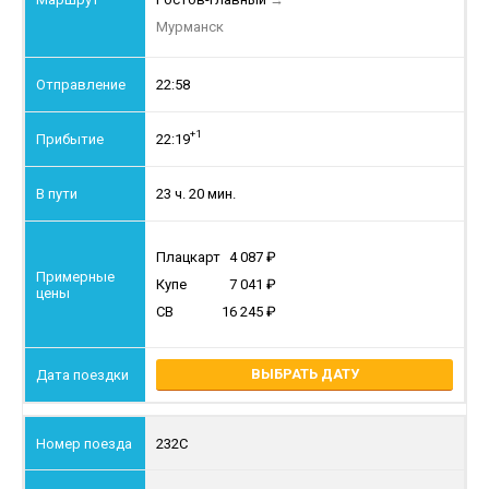
Мурманск
22:58
+1
22:19
23 ч. 20 мин.
Плацкарт
4 087
Купе
7 041
СВ
16 245
ВЫБРАТЬ ДАТУ
232С