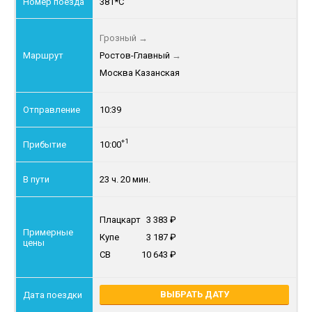
381*С
Грозный
→
Ростов-Главный
→
Москва Казанская
10:39
+1
10:00
23 ч. 20 мин.
Плацкарт
3 383
Купе
3 187
СВ
10 643
ВЫБРАТЬ ДАТУ