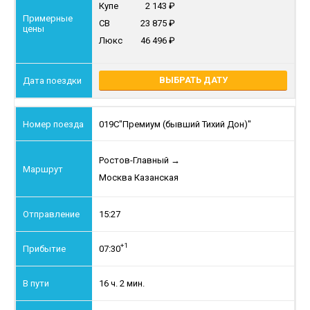
Купе
2 143
СВ
23 875
Люкс
46 496
ВЫБРАТЬ ДАТУ
019С
"Премиум (бывший Тихий Дон)"
Ростов-Главный
→
Москва Казанская
15:27
+1
07:30
16 ч. 2 мин.