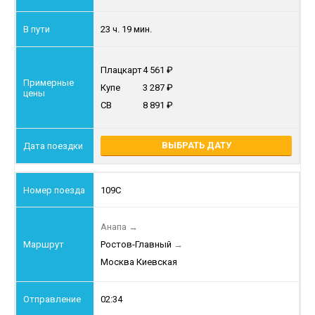
23 ч. 19 мин.
Плацкарт
4 561
Купе
3 287
СВ
8 891
ВЫБРАТЬ ДАТУ
109С
Анапа
→
Ростов-Главный
→
Москва Киевская
02:34