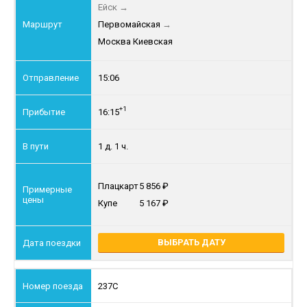
Ейск
→
Первомайская
→
Москва Киевская
15:06
+1
16:15
1 д. 1 ч.
Плацкарт
5 856
Купе
5 167
ВЫБРАТЬ ДАТУ
237С