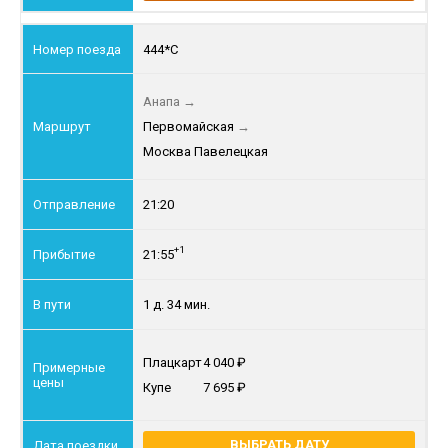
444*С
Анапа
→
Первомайская
→
Москва Павелецкая
21:20
+1
21:55
1 д. 34 мин.
Плацкарт
4 040
Купе
7 695
ВЫБРАТЬ ДАТУ