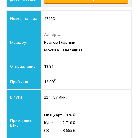
471*С
Адлер
→
Ростов-Главный
→
Москва Павелецкая
13:31
+1
12:09
22 ч. 37 мин.
Плацкарт
3 076
Купе
2 710
СВ
8 555