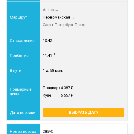
Анапа
→
Первомайская
→
Санкт-Петербург-Главн.
10:42
+1
11:41
1 д. 58 мин.
Плацкарт
4 087
Купе
6 557
ВЫБРАТЬ ДАТУ
285*С