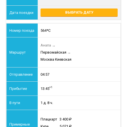
ВЫБРАТЬ ДАТУ
564*С
Анапа
→
Первомайская
→
Москва Киевская
04:57
+1
13:45
1 д. 8 ч.
Плацкарт
3 400
Купе
5 071