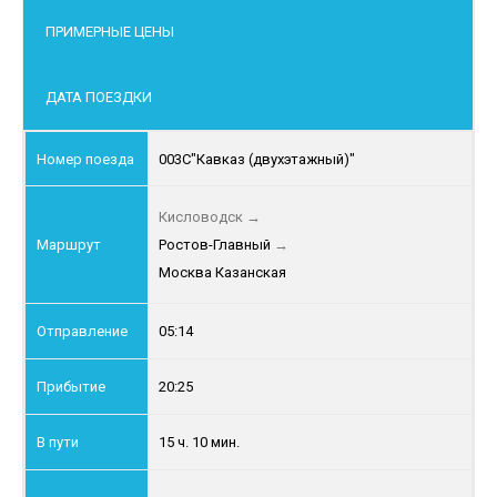
ПРИМЕРНЫЕ ЦЕНЫ
ДАТА ПОЕЗДКИ
003С
"Кавказ (двухэтажный)"
Кисловодск
→
Ростов-Главный
→
Москва Казанская
05:14
20:25
15 ч. 10 мин.