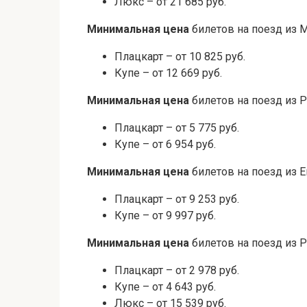
Люкс – от 21 685 руб.
Минимальная цена
билетов на поезд из 
Плацкарт – от 10 825 руб.
Купе – от 12 669 руб.
Минимальная цена
билетов на поезд из 
Плацкарт – от 5 775 руб.
Купе – от 6 954 руб.
Минимальная цена
билетов на поезд из 
Плацкарт – от 9 253 руб.
Купе – от 9 997 руб.
Минимальная цена
билетов на поезд из 
Плацкарт – от 2 978 руб.
Купе – от 4 643 руб.
Люкс – от 15 539 руб.