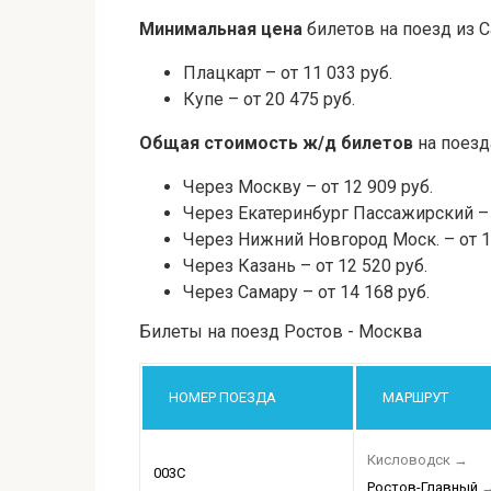
Минимальная цена
билетов на поезд из 
Плацкарт – от 11 033 руб.
Купе – от 20 475 руб.
Общая стоимость ж/д билетов
на поезд
Через Москву – от 12 909 руб.
Через Екатеринбург Пассажирский – о
Через Нижний Новгород Моск. – от 1
Через Казань – от 12 520 руб.
Через Самару – от 14 168 руб.
Билеты на поезд Ростов - Москва
НОМЕР ПОЕЗДА
МАРШРУТ
Кисловодск
→
003С
Ростов-Главный