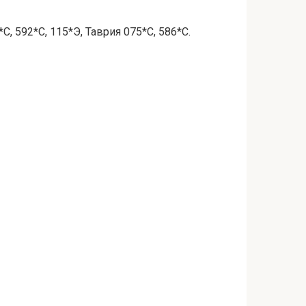
*С, 592*С, 115*Э, Таврия 075*С, 586*С.