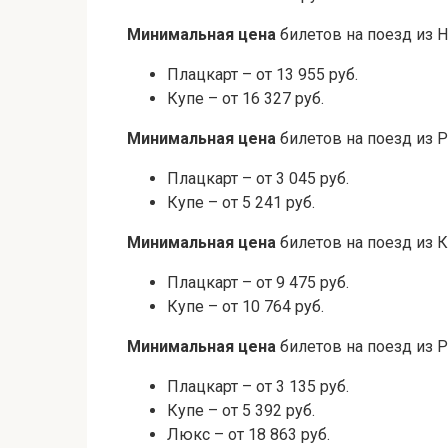
Минимальная цена
билетов на поезд из 
Плацкарт – от 13 955 руб.
Купе – от 16 327 руб.
Минимальная цена
билетов на поезд из Р
Плацкарт – от 3 045 руб.
Купе – от 5 241 руб.
Минимальная цена
билетов на поезд из 
Плацкарт – от 9 475 руб.
Купе – от 10 764 руб.
Минимальная цена
билетов на поезд из Р
Плацкарт – от 3 135 руб.
Купе – от 5 392 руб.
Люкс – от 18 863 руб.