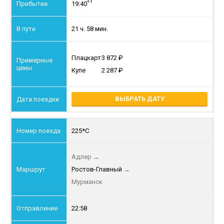
+1
19:40
21 ч. 58 мин.
Плацкарт
3 872
Купе
2 287
ВЫБРАТЬ ДАТУ
225*С
Адлер
→
Ростов-Главный
→
Мурманск
22:58