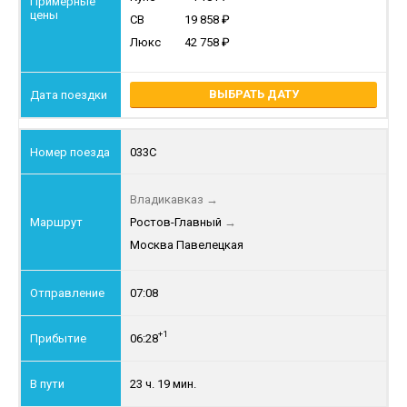
СВ
19 858
Люкс
42 758
ВЫБРАТЬ ДАТУ
033С
Владикавказ
→
Ростов-Главный
→
Москва Павелецкая
07:08
+1
06:28
23 ч. 19 мин.