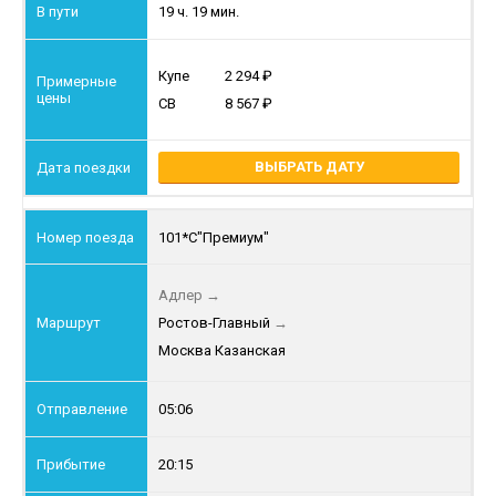
19 ч. 19 мин.
Купе
2 294
СВ
8 567
ВЫБРАТЬ ДАТУ
101*С
"Премиум"
Адлер
→
Ростов-Главный
→
Москва Казанская
05:06
20:15