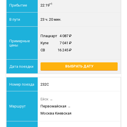
+1
22:19
23 ч. 20 мин.
Плацкарт
4 087
Купе
7 041
СВ
16 245
ВЫБРАТЬ ДАТУ
232С
Ейск
→
Первомайская
→
Москва Киевская