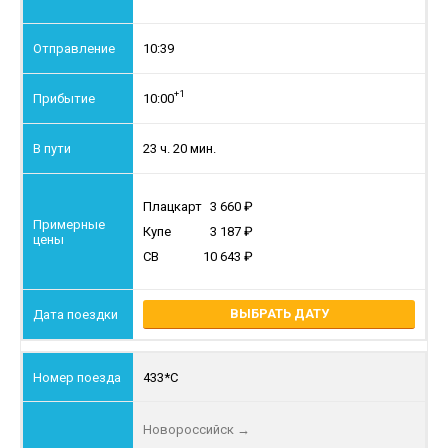
10:39
+1
10:00
23 ч. 20 мин.
Плацкарт
3 660
Купе
3 187
СВ
10 643
ВЫБРАТЬ ДАТУ
433*С
Новороссийск
→