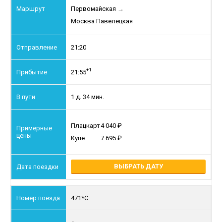
Первомайская
→
Москва Павелецкая
21:20
+1
21:55
1 д. 34 мин.
Плацкарт
4 040
Купе
7 695
ВЫБРАТЬ ДАТУ
471*С