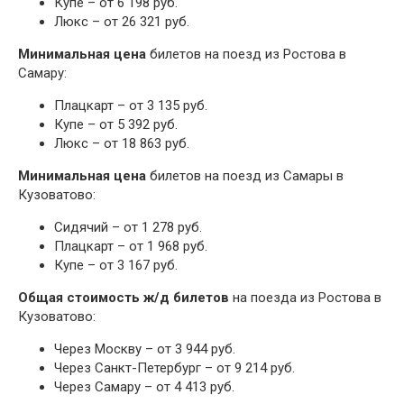
Купе – от 6 198 руб.
Люкс – от 26 321 руб.
Минимальная цена
билетов на поезд из Ростова в
Самару:
Плацкарт – от 3 135 руб.
Купе – от 5 392 руб.
Люкс – от 18 863 руб.
Минимальная цена
билетов на поезд из Самары в
Кузоватово:
Сидячий – от 1 278 руб.
Плацкарт – от 1 968 руб.
Купе – от 3 167 руб.
Общая стоимость ж/д билетов
на поезда из Ростова в
Кузоватово:
Через Москву – от 3 944 руб.
Через Санкт-Петербург – от 9 214 руб.
Через Самару – от 4 413 руб.