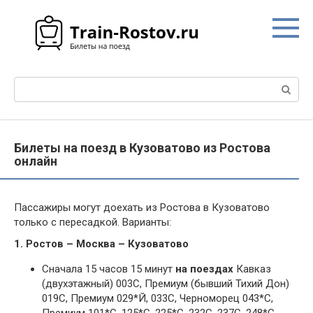
Перейти
к
контенту
Поиск:
Билеты на поезд в Кузоватово из Ростова
онлайн
Пассажиры могут доехать из Ростова в Кузоватово
только с пересадкой. Варианты:
1. Ростов – Москва – Кузоватово
Сначала 15 часов 15 минут
на поездах
Кавказ
(двухэтажный) 003С, Премиум (бывший Тихий Дон)
019С, Премиум 029*Й, 033С, Черноморец 043*С,