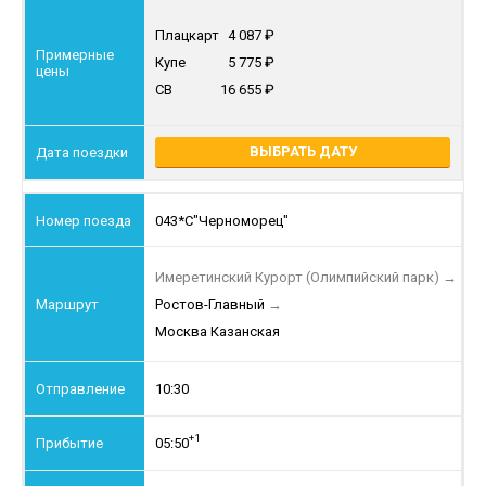
Плацкарт
4 087
Купе
5 775
СВ
16 655
ВЫБРАТЬ ДАТУ
043*С
"Черноморец"
Имеретинский Курорт (Олимпийский парк)
→
Ростов-Главный
→
Москва Казанская
10:30
+1
05:50