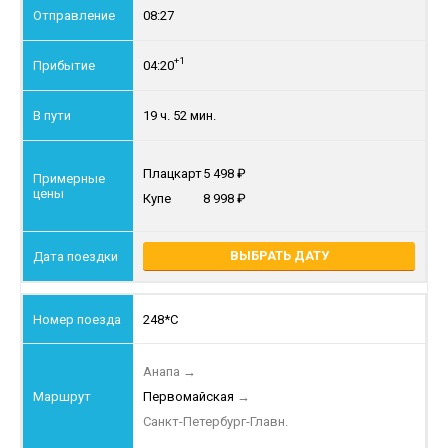
08:27
+1
04:20
19 ч. 52 мин.
Плацкарт
5 498
Купе
8 998
ВЫБРАТЬ ДАТУ
248*С
Анапа
→
Первомайская
→
Санкт-Петербург-Главн.