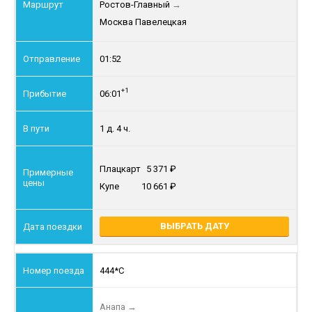
Ростов-Главный
→
Москва Павелецкая
01:52
+1
06:01
1 д. 4 ч.
Плацкарт
5 371
Купе
10 661
ВЫБРАТЬ ДАТУ
444*С
Анапа
→