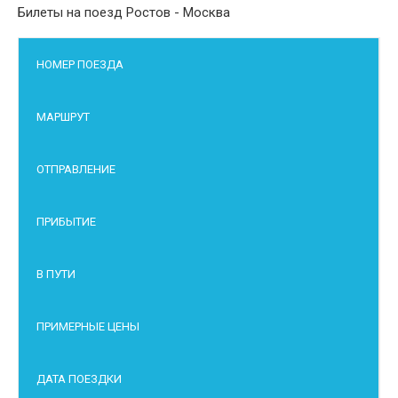
Билеты на поезд Ростов - Москва
НОМЕР ПОЕЗДА
МАРШРУТ
ОТПРАВЛЕНИЕ
ПРИБЫТИЕ
В ПУТИ
ПРИМЕРНЫЕ ЦЕНЫ
ДАТА ПОЕЗДКИ