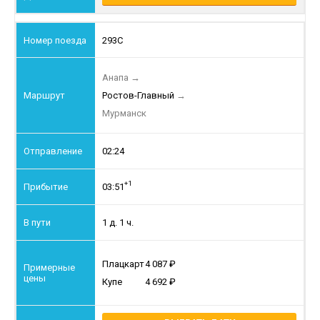
293С
Анапа
→
Ростов-Главный
→
Мурманск
02:24
+1
03:51
1 д. 1 ч.
Плацкарт
4 087
Купе
4 692