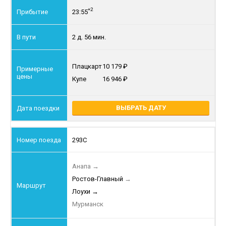
+2
23:55
2 д. 56 мин.
Плацкарт
10 179
Купе
16 946
ВЫБРАТЬ ДАТУ
293С
Анапа
→
Ростов-Главный
→
Лоухи
→
Мурманск