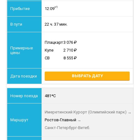
+1
12:09
22 ч. 37 мин.
Плацкарт
3 076
Купе
2 710
СВ
8 555
ВЫБРАТЬ ДАТУ
481*С
Имеретинский Курорт (Олимпийский парк)
→
Ростов-Главный
→
Санкт-Петербург-Витеб.