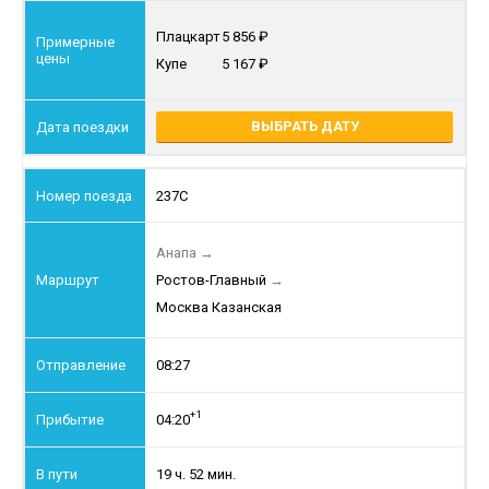
Плацкарт
5 856
Купе
5 167
ВЫБРАТЬ ДАТУ
237С
Анапа
→
Ростов-Главный
→
Москва Казанская
08:27
+1
04:20
19 ч. 52 мин.