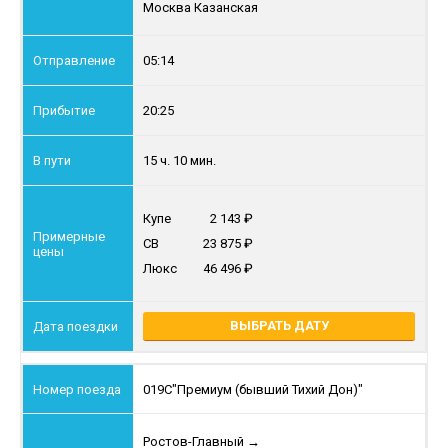
Москва Казанская
05:14
20:25
15 ч. 10 мин.
Купе
2 143
СВ
23 875
Люкс
46 496
ВЫБРАТЬ ДАТУ
019С
"Премиум (бывший Тихий Дон)"
Ростов-Главный
→