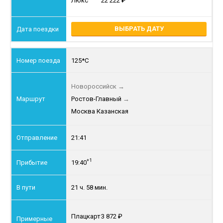
Люкс
22 222
ВЫБРАТЬ ДАТУ
125*С
Новороссийск
→
Ростов-Главный
→
Москва Казанская
21:41
+1
19:40
21 ч. 58 мин.
Плацкарт
3 872