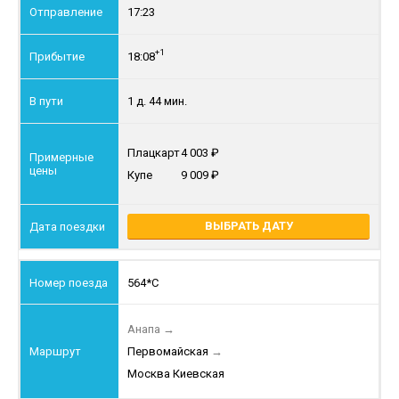
17:23
+1
18:08
1 д. 44 мин.
Плацкарт
4 003
Купе
9 009
ВЫБРАТЬ ДАТУ
564*С
Анапа
→
Первомайская
→
Москва Киевская