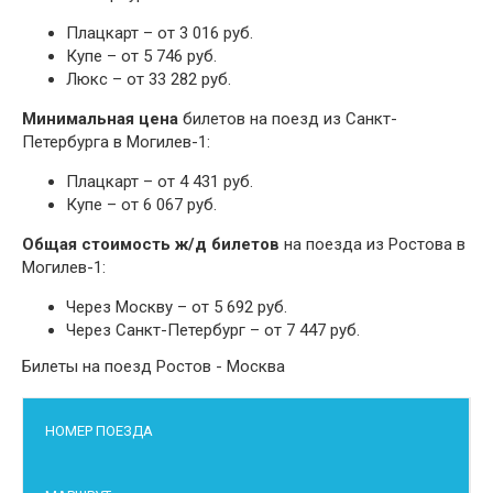
Плацкарт – от 3 016 руб.
Купе – от 5 746 руб.
Люкс – от 33 282 руб.
Минимальная цена
билетов на поезд из Санкт-
Петербурга в Могилев-1:
Плацкарт – от 4 431 руб.
Купе – от 6 067 руб.
Общая стоимость ж/д билетов
на поезда из Ростова в
Могилев-1:
Через Москву – от 5 692 руб.
Через Санкт-Петербург – от 7 447 руб.
Билеты на поезд Ростов - Москва
НОМЕР ПОЕЗДА