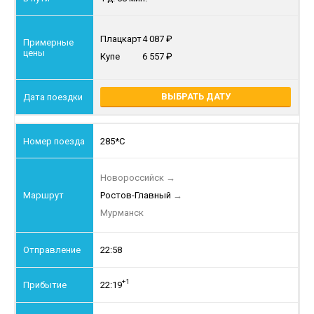
Плацкарт
4 087
Купе
6 557
ВЫБРАТЬ ДАТУ
285*С
Новороссийск
→
Ростов-Главный
→
Мурманск
22:58
+1
22:19