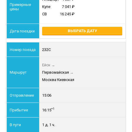
Купе
7 041
СВ
16 245
ВЫБРАТЬ ДАТУ
232С
Ейск
→
Первомайская
→
Москва Киевская
15:06
+1
16:15
1 д. 1 ч.