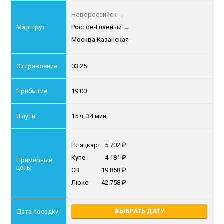
Новороссийск
→
Ростов-Главный
→
Москва Казанская
03:25
19:00
15 ч. 34 мин.
Плацкарт
5 702
Купе
4 181
СВ
19 858
Люкс
42 758
ВЫБРАТЬ ДАТУ