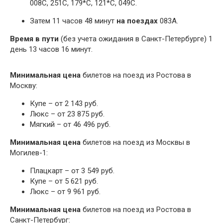
008С, 251С, 179*С, 121*С, 049С.
Затем 11 часов 48 минут
на поездах
083А.
Время в пути
(без учета ожидания в Санкт-Петербурге) 1
день 13 часов 16 минут.
Минимальная цена
билетов на поезд из Ростова в
Москву:
Купе – от 2 143 руб.
Люкс – от 23 875 руб.
Мягкий – от 46 496 руб.
Минимальная цена
билетов на поезд из Москвы в
Могилев-1:
Плацкарт – от 3 549 руб.
Купе – от 5 621 руб.
Люкс – от 9 961 руб.
Минимальная цена
билетов на поезд из Ростова в
Санкт-Петербург: