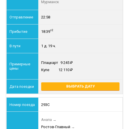
Мурманск
22:58
+2
18:39
1 д. 19 ч.
Плацкарт
9 245
Купе
12 110
ВЫБРАТЬ ДАТУ
293С
Анапа
→
Ростов-Главный
→