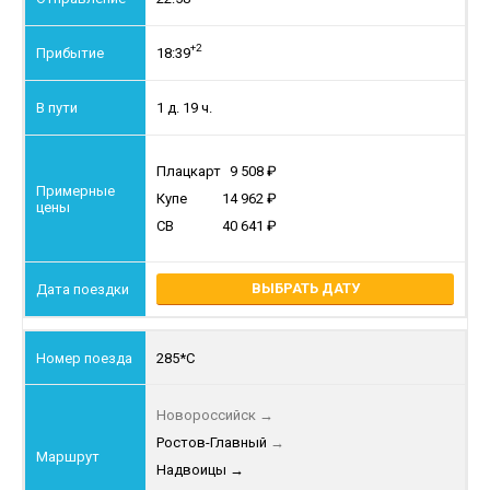
+2
18:39
1 д. 19 ч.
Плацкарт
9 508
Купе
14 962
СВ
40 641
ВЫБРАТЬ ДАТУ
285*С
Новороссийск
→
Ростов-Главный
→
Надвоицы
→