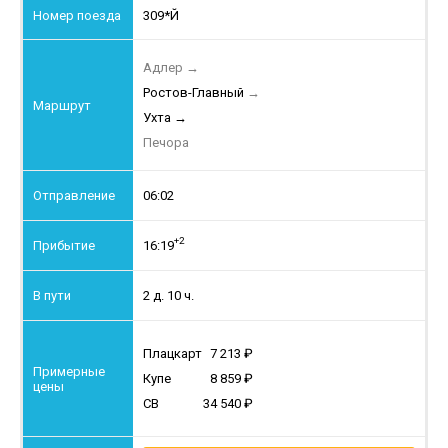
309*Й
Адлер
→
Ростов-Главный
→
Ухта
→
Печора
06:02
+2
16:19
2 д. 10 ч.
Плацкарт
7 213
Купе
8 859
СВ
34 540