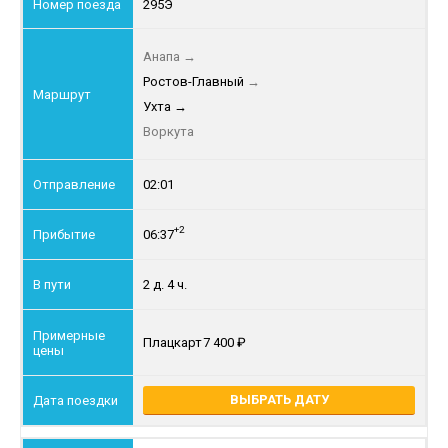
295Э
Анапа
→
Ростов-Главный
→
Ухта
→
Воркута
02:01
+2
06:37
2 д. 4 ч.
Плацкарт
7 400
ВЫБРАТЬ ДАТУ