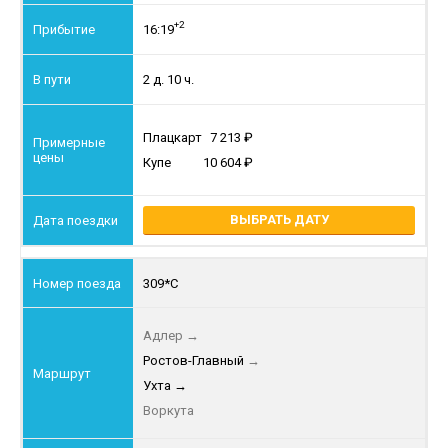
+2
16:19
2 д. 10 ч.
Плацкарт
7 213
Купе
10 604
ВЫБРАТЬ ДАТУ
309*С
Адлер
→
Ростов-Главный
→
Ухта
→
Воркута