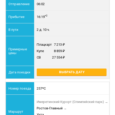
06:02
+2
16:19
2 д. 10 ч.
Плацкарт
7 213
Купе
8 859
СВ
27 554
ВЫБРАТЬ ДАТУ
257*С
Имеретинский Курорт (Олимпийский парк)
→
Ростов-Главный
→
Ухта
→