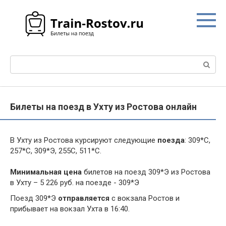
Перейти
к
контенту
Поиск:
Билеты на поезд в Ухту из Ростова онлайн
В Ухту из Ростова курсируют следующие
поезда
: 309*С,
257*С, 309*Э, 255С, 511*С.
Минимальная цена
билетов на поезд 309*Э из Ростова
в Ухту – 5 226 руб. на поезде - 309*Э
Поезд 309*Э
отправляется
с вокзала Ростов и
прибывает на вокзал Ухта в 16:40.