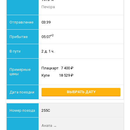
Печора
03:39
+2
05:07
2 д. 1 ч.
Плацкарт
7 400
Купе
18 529
ВЫБРАТЬ ДАТУ
255С
Анапа
→