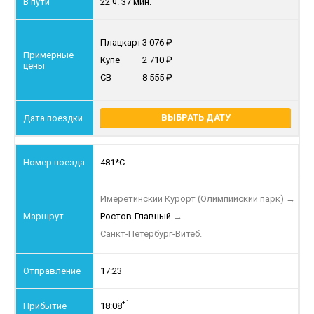
22 ч. 37 мин.
Плацкарт
3 076
Купе
2 710
СВ
8 555
ВЫБРАТЬ ДАТУ
481*С
Имеретинский Курорт (Олимпийский парк)
→
Ростов-Главный
→
Санкт-Петербург-Витеб.
17:23
+1
18:08