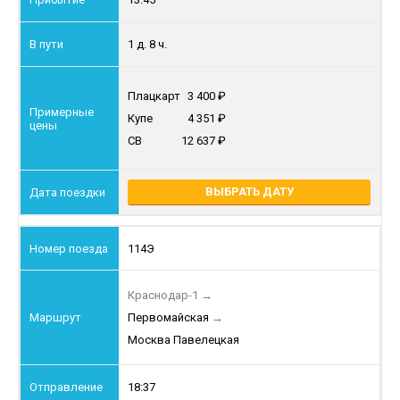
1 д. 8 ч.
Плацкарт
3 400
Купе
4 351
СВ
12 637
ВЫБРАТЬ ДАТУ
114Э
Краснодар-1
→
Первомайская
→
Москва Павелецкая
18:37