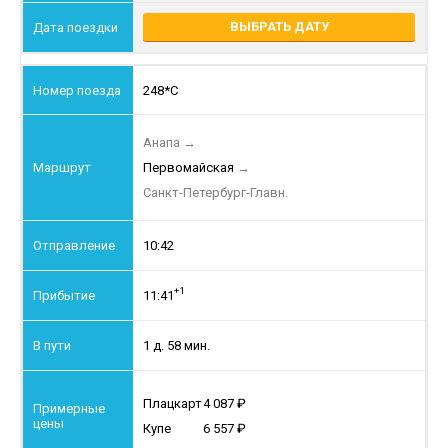
ВЫБРАТЬ ДАТУ
248*С
Анапа
→
Первомайская
→
Санкт-Петербург-Главн.
10:42
+1
11:41
1 д. 58 мин.
Плацкарт
4 087
Купе
6 557