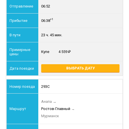
06:52
+1
06:38
23 ч. 45 мин.
Купе
4 559
ВЫБРАТЬ ДАТУ
293С
Анапа
→
Ростов-Главный
→
Мурманск