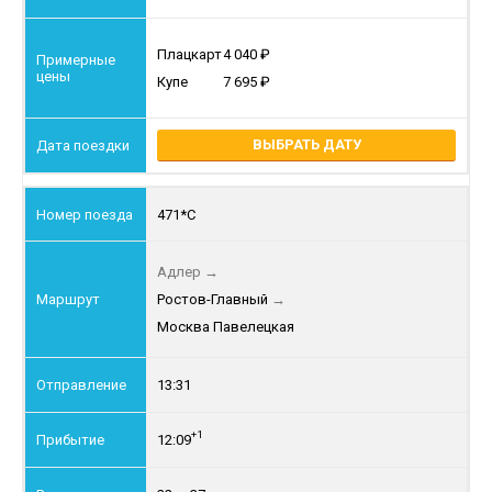
Плацкарт
4 040
Купе
7 695
ВЫБРАТЬ ДАТУ
471*С
Адлер
→
Ростов-Главный
→
Москва Павелецкая
13:31
+1
12:09