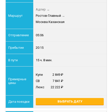
Адлер
→
Ростов-Главный
→
Москва Казанская
05:06
20:15
15 ч. 8 мин.
Купе
2 849
СВ
7 841
Люкс
22 222
ВЫБРАТЬ ДАТУ