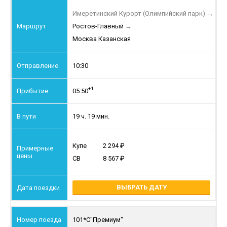
Имеретинский Курорт (Олимпийский парк)
→
Ростов-Главный
→
Москва Казанская
10:30
+1
05:50
19 ч. 19 мин.
Купе
2 294
СВ
8 567
ВЫБРАТЬ ДАТУ
101*С
"Премиум"