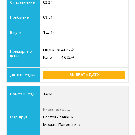
02:24
+1
03:51
1 д. 1 ч.
Плацкарт
4 087
Купе
4 692
ВЫБРАТЬ ДАТУ
143Й
Кисловодск
→
Ростов-Главный
→
Москва Павелецкая