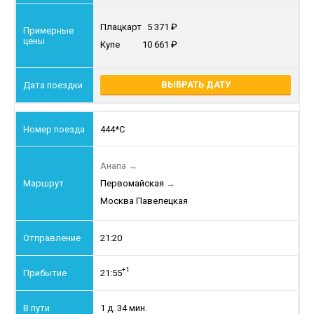
Плацкарт
5 371
Купе
10 661
ВЫБРАТЬ ДАТУ
444*С
Анапа
→
Первомайская
→
Москва Павелецкая
21:20
+1
21:55
1 д. 34 мин.