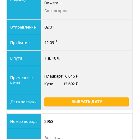
Вожега
→
Сосногорск
02:01
+1
12:09
1 д. 10 ч.
Плацкарт
6 646
Купе
12 692
ВЫБРАТЬ ДАТУ
295Э
Анапа
→