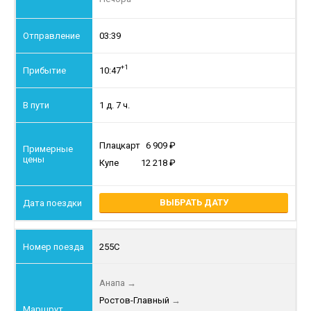
03:39
+1
10:47
1 д. 7 ч.
Плацкарт
6 909
Купе
12 218
ВЫБРАТЬ ДАТУ
255С
Анапа
→
Ростов-Главный
→