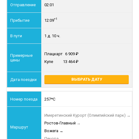
02:01
+1
12:09
1 д. 10 ч.
Плацкарт
6 909
Купе
13 464
ВЫБРАТЬ ДАТУ
257*С
Имеретинский Курорт (Олимпийский парк)
→
Ростов-Главный
→
Вожега
→
Печора