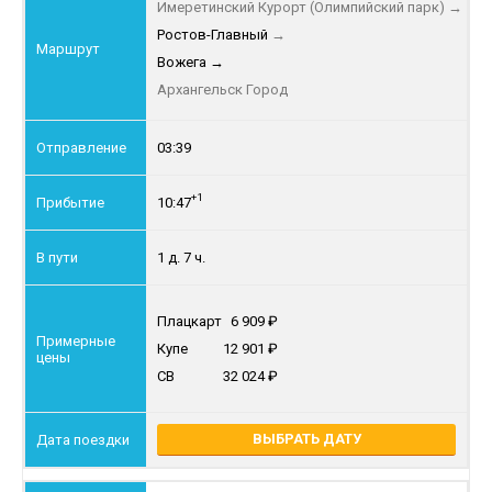
Имеретинский Курорт (Олимпийский парк)
→
Ростов-Главный
→
Вожега
→
Архангельск Город
03:39
+1
10:47
1 д. 7 ч.
Плацкарт
6 909
Купе
12 901
СВ
32 024
ВЫБРАТЬ ДАТУ