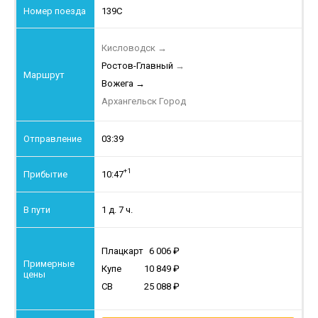
139С
Кисловодск
→
Ростов-Главный
→
Вожега
→
Архангельск Город
03:39
+1
10:47
1 д. 7 ч.
Плацкарт
6 006
Купе
10 849
СВ
25 088