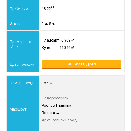
+1
13:22
1 д. 9 ч.
Плацкарт
6 909
Купе
11 316
ВЫБРАТЬ ДАТУ
187*С
Новороссийск
→
Ростов-Главный
→
Вожега
→
Архангельск Город