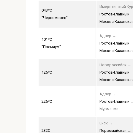
Имеретинский Кур
043*С
Ростов-Главный
"Черноморец"
Москва Казанска
Адлер
→
101*С
Ростов-Главный
"Премиум"
Москва Казанска
Новороссийск
→
125*С
Ростов-Главный
Москва Казанска
Адлер
→
225*С
Ростов-Главный
Мурманск
Ейск
→
232С
Первомайская
→