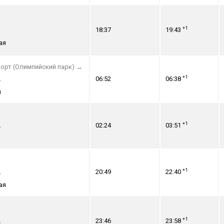
+1
18:37
19:43
ая
орт (Олимпийский парк)
→
+1
06:52
06:38
→
я
+1
02:24
03:51
→
+1
20:49
22:40
→
ая
+1
23:46
23:58
→