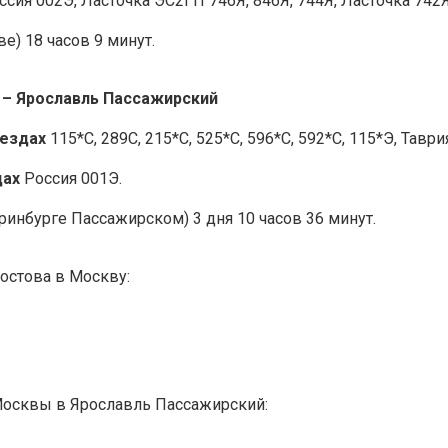
сия 002Э, Ласточка ЭС2ГП 746Я, 846Я, 744Я, Ласточка 742Я
е) 18 часов 9 минут.
й – Ярославль Пассажирский
оездах
115*С, 289С, 215*С, 525*С, 596*С, 592*С, 115*Э, Таври
дах
Россия 001Э.
ринбурге Пассажирском) 3 дня 10 часов 36 минут.
остова в Москву:
Москвы в Ярославль Пассажирский: