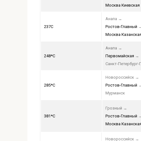
Москва Киевская
Анапа
→
237С
Ростов-Главный
Москва Казанска
Анапа
→
248*С
Первомайская
→
Санкт-Петербург-Г
Новороссийск
→
285*С
Ростов-Главный
Мурманск
Грозный
→
381*С
Ростов-Главный
Москва Казанска
Новороссийск
→