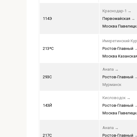
Краснодар-1
→
114Э
Первомайская
→
Москва Павелецк
Имеретинский Кур
213*С
Ростов-Главный
Москва Казанска
Анапа
→
293С
Ростов-Главный
Мурманск
Кисловодск
→
143Й
Ростов-Главный
Москва Павелецк
Анапа
→
217С
Ростов-Главный