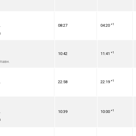
+1
08:27
04:20
→
я
+1
10:42
11:41
лавн.
+1
22:58
22:19
→
+1
10:39
10:00
→
я