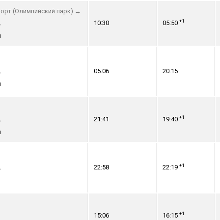
орт (Олимпийский парк)
→
+1
10:30
05:50
→
я
05:06
20:15
→
я
+1
21:41
19:40
→
я
+1
22:58
22:19
→
+1
15:06
16:15