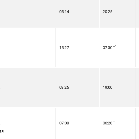
05:14
20:25
→
я
→
+1
15:27
07:30
я
→
03:25
19:00
я
+1
07:08
06:28
→
ая