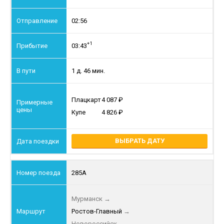
02:56
+1
03:43
1 д. 46 мин.
Плацкарт
4 087
Купе
4 826
ВЫБРАТЬ ДАТУ
285А
Мурманск
→
Ростов-Главный
→
Новороссийск