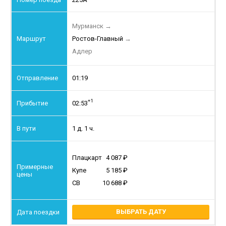
Мурманск
→
Ростов-Главный
→
Адлер
01:19
+1
02:53
1 д. 1 ч.
Плацкарт
4 087
Купе
5 185
СВ
10 688
ВЫБРАТЬ ДАТУ