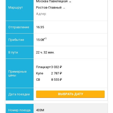
Москва Павелецкая
→
Ростов-Главный
→
Адлер
16:35
+1
15:08
22 ч. 32 мин.
Плацкарт
3 032
Купе
2 787
СВ
8 555
ВЫБРАТЬ ДАТУ
433М