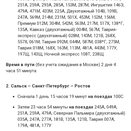
251А, 259А, 293А, 285А, 153М, 287М, Ингушетия 146Э,
479А, 471М, 433М, 225А, Двухэтажный 104В, 109В,
247А, 569М, 214М, 231М, 501Х, 453М, 152М, 156М,
Премиум 012М, 304М, 542М, 563М, 217М, 517Х, 138*Г,
135А, Кавказ (двухэтажный) 004М, 567М, Таврия-
экспресс (двухэтажный) 028М, 143М, 121В, 268Х,
557Х, 061М, Таврия 092М, 044М, 587М, 038*Г, 275М,
Таврия 018М, 168Х, 163М, 113М, 481А, 443М, 177У,
197Щ, 143Щ, Ночной экспресс 108Т, 238Щ.
Время в пути
(без учета ожидания в Москве) 2 дня 4
часа 51 минута.
2. Сальск – Санкт-Петербург – Ростов
Сначала 1 день 15 часов 19 минут
на поездах
100С.
Затем 23 часа 54 минуты
на поездах
245А, 049А,
251А, 259А, 479А, Северная Пальмира (двухэтажный)
035А, 247А, 277А, 181В, 135А, 121В, Таврия 007А,
179А, 481А, 177У.