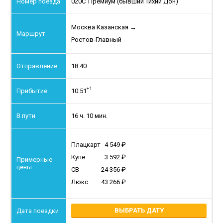
020С
"Премиум (бывший Тихий Дон)"
Москва Казанская
→
Ростов-Главный
18:40
+1
10:51
16 ч. 10 мин.
Плацкарт
4 549
Купе
3 592
СВ
24 356
Люкс
43 266
ВЫБРАТЬ ДАТУ