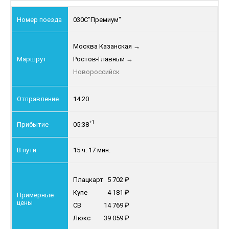
030С
"Премиум"
Москва Казанская
→
Ростов-Главный
→
Новороссийск
14:20
+1
05:38
15 ч. 17 мин.
Плацкарт
5 702
Купе
4 181
СВ
14 769
Люкс
39 059