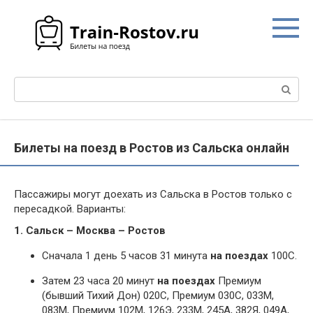
Перейти
к
контенту
Поиск:
Билеты на поезд в Ростов из Сальска онлайн
Пассажиры могут доехать из Сальска в Ростов только с
пересадкой. Варианты:
1. Сальск – Москва – Ростов
Сначала 1 день 5 часов 31 минута
на поездах
100С.
Затем 23 часа 20 минут
на поездах
Премиум
(бывший Тихий Дон) 020С, Премиум 030С, 033М,
083М, Премиум 102М, 126Э, 233М, 245А, 382Я, 049А,