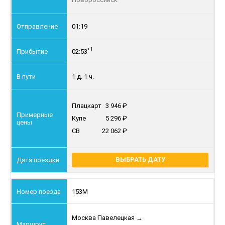
01:19
+1
02:53
1 д. 1 ч.
Плацкарт
3 946
Купе
5 296
СВ
22 062
ВЫБРАТЬ ДАТУ
153М
Москва Павелецкая
→