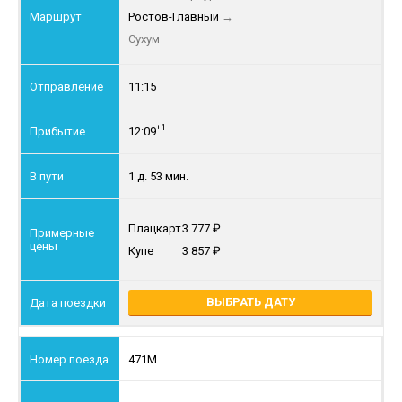
Ростов-Главный
→
Сухум
11:15
+1
12:09
1 д. 53 мин.
Плацкарт
3 777
Купе
3 857
ВЫБРАТЬ ДАТУ
471М