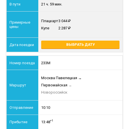
21 ч. 59 мин.
Плацкарт
3 044
Купе
2 287
ВЫБРАТЬ ДАТУ
233М
Москва Павелецкая
→
Первомайская
→
Новороссийск
10:10
+1
13:48