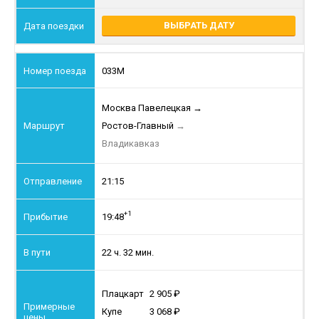
ВЫБРАТЬ ДАТУ
033М
Москва Павелецкая
→
Ростов-Главный
→
Владикавказ
21:15
+1
19:48
22 ч. 32 мин.
Плацкарт
2 905
Купе
3 068