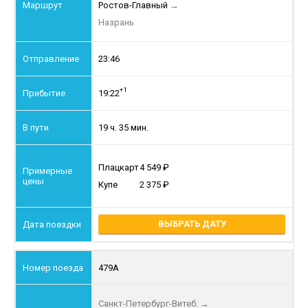
Ростов-Главный
→
Назрань
23:46
+1
19:22
19 ч. 35 мин.
Плацкарт
4 549
Купе
2 375
ВЫБРАТЬ ДАТУ
479А
Санкт-Петербург-Витеб.
→