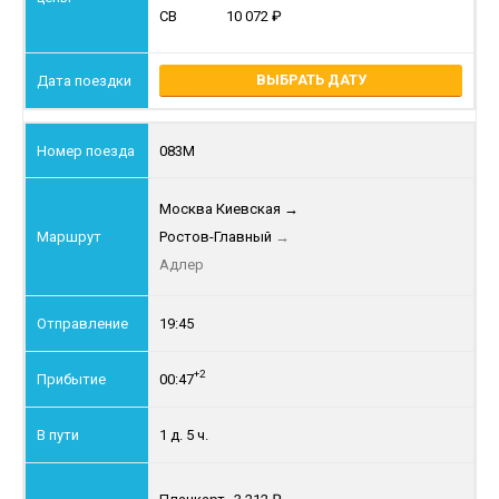
СВ
10 072
ВЫБРАТЬ ДАТУ
083М
Москва Киевская
→
Ростов-Главный
→
Адлер
19:45
+2
00:47
1 д. 5 ч.