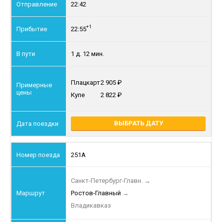
22:42
+1
22:55
1 д. 12 мин.
Плацкарт
2 905
Купе
2 822
ВЫБРАТЬ ДАТУ
251А
Санкт-Петербург-Главн.
→
Ростов-Главный
→
Владикавказ