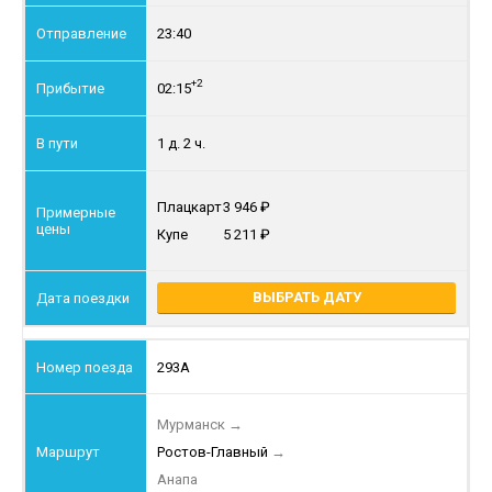
23:40
+2
02:15
1 д. 2 ч.
Плацкарт
3 946
Купе
5 211
ВЫБРАТЬ ДАТУ
293А
Мурманск
→
Ростов-Главный
→
Анапа