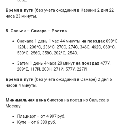
585Е.
Время в пути
(без учета ожидания в Казани) 2 дня 22
часа 23 минуты.
5. Сальск – Самара – Ростов
Сначала 1 день 1 час 44 минуты
на поездах
098*С,
128Ы, 206*С, 236*С, 270С, 274С, 346С, 462С, 060*С,
530*С, 256С, 358С, 202*С, 254Э.
Затем 1 день 4 часа 20 минут
на поездах
477У,
289*Е, 117Й, 203Н, 271Й, 577У, 227Й.
Время в пути
(без учета ожидания в Самаре) 2 дня 6
часов 4 минуты.
Минимальная цена
билетов на поезд из Сальска в
Москву:
Плацкарт – от 4 997 руб.
Купе – от 6 380 руб.