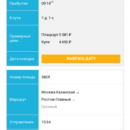
+1
09:14
1 д. 1 ч.
Плацкарт
5 581
Купе
4 692
ВЫБРАТЬ ДАТУ
382Я
Москва Казанская
→
Ростов-Главный
→
Грозный
15:34