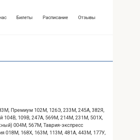
нас
Билеты
Расписание
Отзывы
3М, Премиум 102М, 126Э, 233М, 245А, 382Я,
 104В, 109В, 247А, 569М, 214М, 231М, 501Х,
жный) 004М, 567М, Таврия-экспресс
ия 018М, 168Х, 163М, 113М, 481А, 443М, 177У,