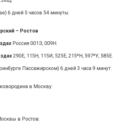
238Щ.
е) 6 дней 5 часов 54 минуты.
ирский – Ростов
ездах
Россия 001Э, 009Н.
ездах
290Е, 115Н, 115И, 525Е, 215*Н, 597*У, 585Е.
ринбурге Пассажирском) 6 дней 3 часа 9 минут.
Сковородина в Москву:
Москвы в Ростов: