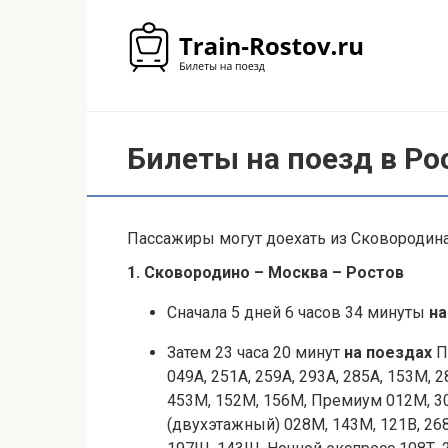
Перейти
к
контенту
Билеты на поезд в Ро
Пассажиры могут доехать из Сковородина 
1. Сковородино – Москва – Ростов
Сначала 5 дней 6 часов 34 минуты
на
Затем 23 часа 20 минут
на поездах
П
049А, 251А, 259А, 293А, 285А, 153М,
453М, 152М, 156М, Премиум 012М, 30
(двухэтажный) 028М, 143М, 121В, 268