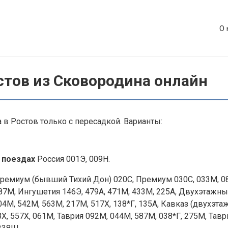
О 
стов из Сковородина онлайн
в Ростов только с пересадкой. Варианты:
 поездах
Россия 001Э, 009Н.
ремиум (бывший Тихий Дон) 020С, Премиум 030С, 033М, 08
 287М, Ингушетия 146Э, 479А, 471М, 433М, 225А, Двухэтажный
4М, 542М, 563М, 217М, 517Х, 138*Г, 135А, Кавказ (двухэта
Х, 557Х, 061М, Таврия 092М, 044М, 587М, 038*Г, 275М, Тавр