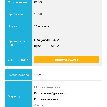
01:50
17:58
16 ч. 7 мин.
Плацкарт
3 176
Купе
5 531
ВЫБРАТЬ ДАТУ
110*В
Москва Киевская
→
Касторная-Курская
→
Ростов-Главный
→
Анапа