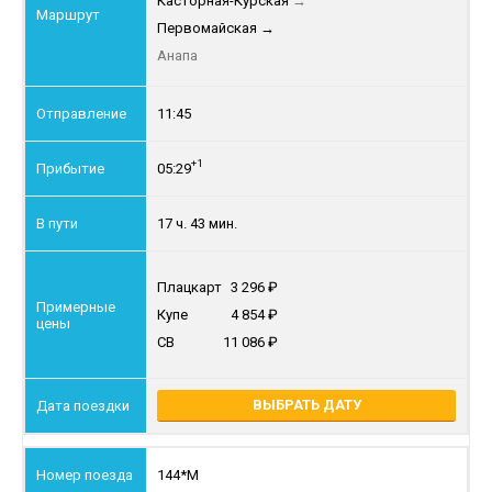
Касторная-Курская
→
Первомайская
→
Анапа
11:45
+1
05:29
17 ч. 43 мин.
Плацкарт
3 296
Купе
4 854
СВ
11 086
ВЫБРАТЬ ДАТУ
144*М