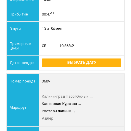
+1
00:47
13 ч. 54 мин.
СВ
10 868
ВЫБРАТЬ ДАТУ
360Ч
Калининград Пасс Южный
→
Касторная-Курская
→
Ростов-Главный
→
Адлер