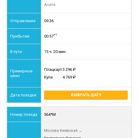
Анапа
09:36
+1
00:57
15 ч. 20 мин.
Плацкарт
3 296
Купе
4 769
ВЫБРАТЬ ДАТУ
564*М
Москва Киевская
→