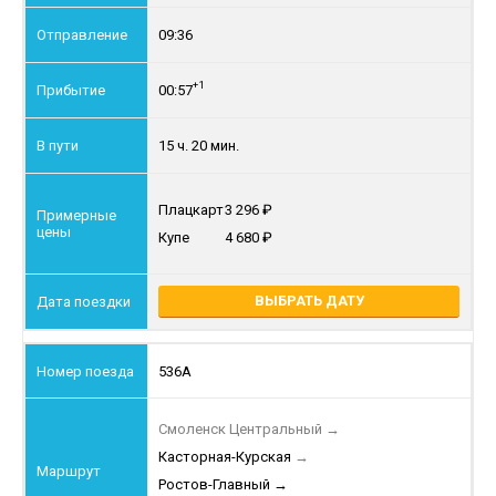
09:36
+1
00:57
15 ч. 20 мин.
Плацкарт
3 296
Купе
4 680
ВЫБРАТЬ ДАТУ
536А
Смоленск Центральный
→
Касторная-Курская
→
Ростов-Главный
→