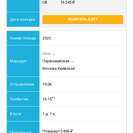
СВ
16 245
ВЫБРАТЬ ДАТУ
232С
Ейск
→
Первомайская
→
Москва Киевская
15:06
+1
16:15
1 д. 1 ч.
Плацкарт
5 856