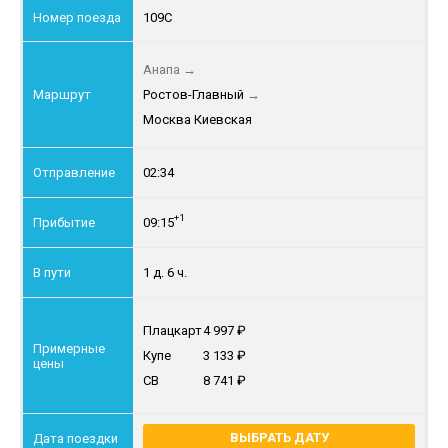
109С
Анапа
→
Ростов-Главный
→
Москва Киевская
02:34
+1
09:15
1 д. 6 ч.
Плацкарт
4 997
Купе
3 133
СВ
8 741
ВЫБРАТЬ ДАТУ