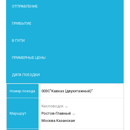
ОТПРАВЛЕНИЕ
ПРИБЫТИЕ
В ПУТИ
ПРИМЕРНЫЕ ЦЕНЫ
ДАТА ПОЕЗДКИ
003С
"Кавказ (двухэтажный)"
Кисловодск
→
Ростов-Главный
→
Москва Казанская