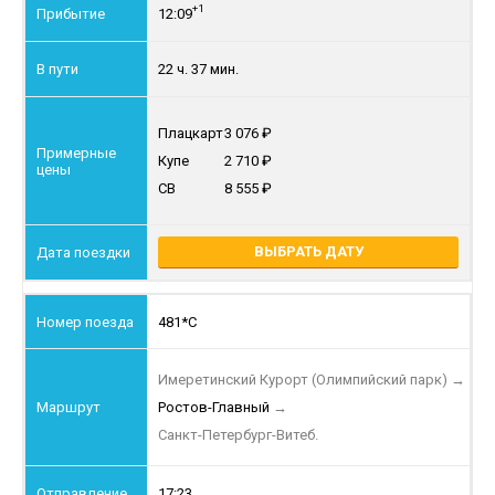
+1
12:09
22 ч. 37 мин.
Плацкарт
3 076
Купе
2 710
СВ
8 555
ВЫБРАТЬ ДАТУ
481*С
Имеретинский Курорт (Олимпийский парк)
→
Ростов-Главный
→
Санкт-Петербург-Витеб.
17:23