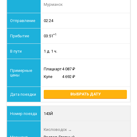
Мурманск
02:24
+1
03:51
1 д. 1 ч.
Плацкарт
4 087
Купе
4 692
ВЫБРАТЬ ДАТУ
143Й
Кисловодск
→