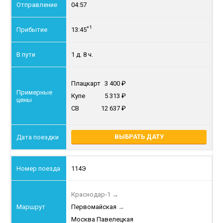
04:57
+1
13:45
1 д. 8 ч.
Плацкарт
3 400
Купе
5 313
СВ
12 637
ВЫБРАТЬ ДАТУ
114Э
Краснодар-1
→
Первомайская
→
Москва Павелецкая