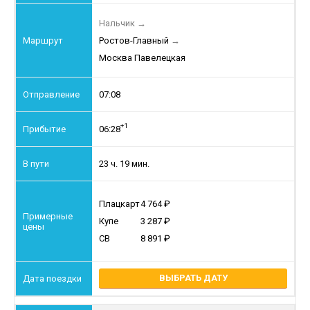
Нальчик
→
Ростов-Главный
→
Москва Павелецкая
07:08
+1
06:28
23 ч. 19 мин.
Плацкарт
4 764
Купе
3 287
СВ
8 891
ВЫБРАТЬ ДАТУ