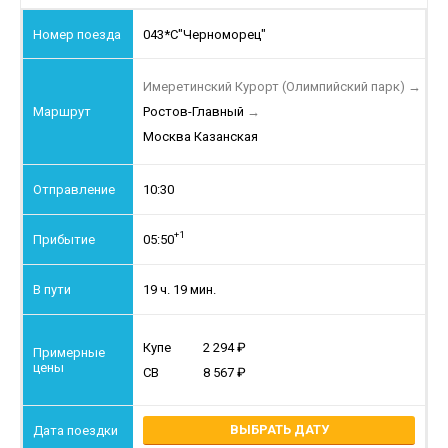
043*С
"Черноморец"
Имеретинский Курорт (Олимпийский парк)
→
Ростов-Главный
→
Москва Казанская
10:30
+1
05:50
19 ч. 19 мин.
Купе
2 294
СВ
8 567
ВЫБРАТЬ ДАТУ