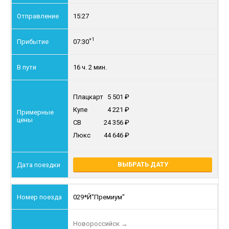
15:27
+1
07:30
16 ч. 2 мин.
Плацкарт
5 501
Купе
4 221
СВ
24 356
Люкс
44 646
ВЫБРАТЬ ДАТУ
029*Й
"Премиум"
Новороссийск
→