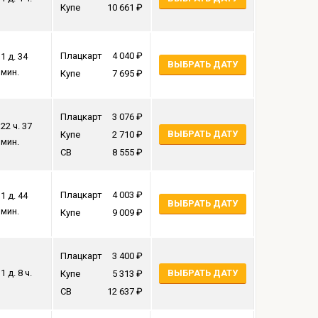
Купе
10 661
Плацкарт
4 040
1 д. 34
ВЫБРАТЬ ДАТУ
мин.
Купе
7 695
Плацкарт
3 076
22 ч. 37
ВЫБРАТЬ ДАТУ
Купе
2 710
мин.
СВ
8 555
Плацкарт
4 003
1 д. 44
ВЫБРАТЬ ДАТУ
мин.
Купе
9 009
Плацкарт
3 400
1 д. 8 ч.
ВЫБРАТЬ ДАТУ
Купе
5 313
СВ
12 637