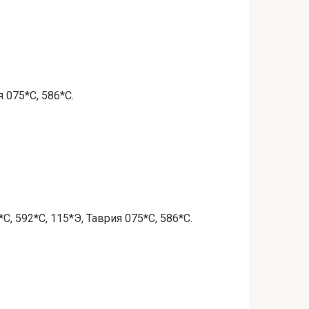
я 075*С, 586*С.
*С, 592*С, 115*Э, Таврия 075*С, 586*С.