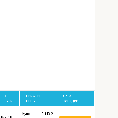
В
ПРИМЕРНЫЕ
ДАТА
ПУТИ
ЦЕНЫ
ПОЕЗДКИ
Купе
2 143
15 ч. 10