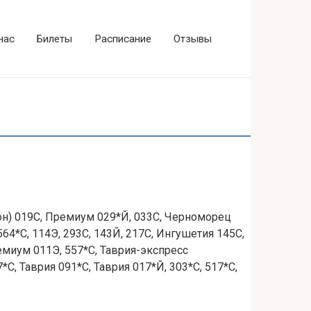
нас
Билеты
Расписание
Отзывы
н) 019С, Премиум 029*Й, 033С, Черноморец
 564*С, 114Э, 293С, 143Й, 217С, Ингушетия 145С,
ремиум 011Э, 557*С, Таврия-экспресс
7*С, Таврия 091*С, Таврия 017*Й, 303*С, 517*С,