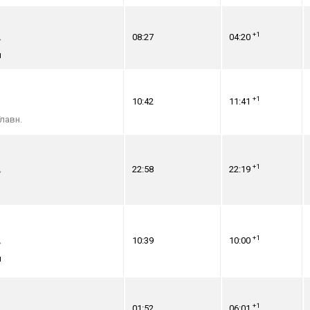
+1
08:27
04:20
→
я
+1
10:42
11:41
лавн.
+1
22:58
22:19
→
+1
10:39
10:00
→
я
+1
01:52
06:01
→