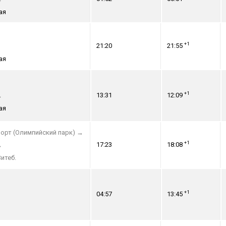
ая
+1
21:20
21:55
ая
+1
13:31
12:09
→
ая
орт (Олимпийский парк)
→
+1
17:23
18:08
→
итеб.
+1
04:57
13:45