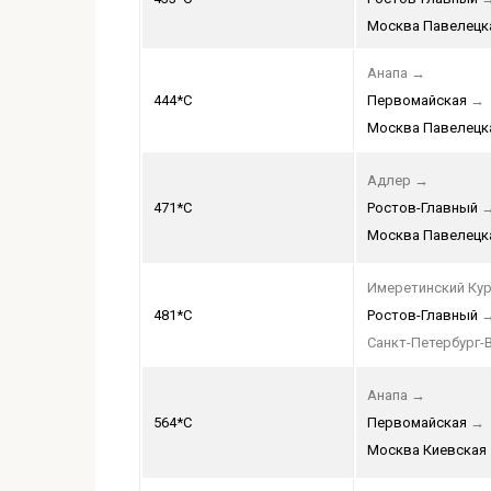
Москва Павелецк
Анапа
→
444*С
Первомайская
→
Москва Павелецк
Адлер
→
471*С
Ростов-Главный
Москва Павелецк
Имеретинский Кур
481*С
Ростов-Главный
Санкт-Петербург-В
Анапа
→
564*С
Первомайская
→
Москва Киевская